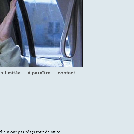
on limitée
à paraître
contact
ic n’ont pas réagi tout de suite.