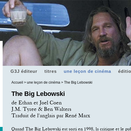
G3J éditeur
titres
une leçon de cinéma
éditi
Accueil
>
une leçon de cinéma
> The Big Lebowski
The Big Lebowski
de Ethan et Joel Coen
J.M. Tyree & Ben Walters
Traduit de l'anglais par René Marx
Quand The Big Lebowski est sorti en 1998, la critique et le publ