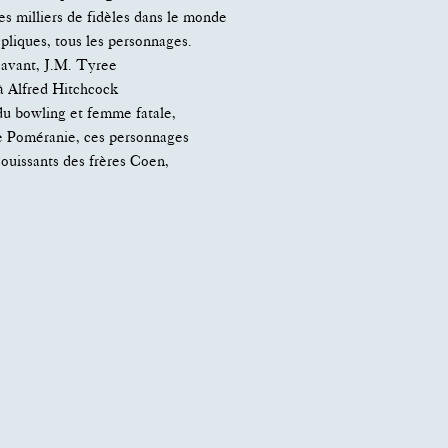
s milliers de fidèles dans le monde
épliques, tous les personnages.
 savant, J.M. Tyree
à Alfred Hitchcock
u bowling et femme fatale,
de Poméranie, ces personnages
jouissants des frères Coen,