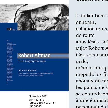
Il fallait bie
ennemis,
collaborateur
de route,
amis lésés, sc
sujet Robert 
Ces voix contr
orale,
mènent leur p
rappelle les fi
choraux du me
les points de 
se contredisen
Novembre 2011
prix : 40, 57€
à une étonnan
format : 180 x 230 mm
594 pages
personnalité 