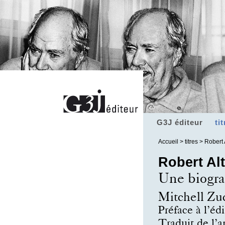
G3J éditeur
ti
Accueil
>
titres
> Robert 
Robert Al
Une biogra
Mitchell Zu
Préface à l’é
Traduit de l’a